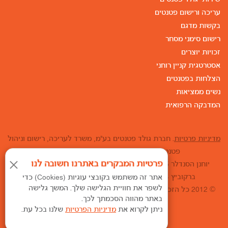
עריכה ורישום פטנטים
בקשות מדגם
רישום סימני מסחר
זכויות יוצרים
אסטרטגית קניין רוחני
הצלחות בפטנטים
נשים ממציאות
המדבקה הרפואית
מדיניות פרטיות
. חברת גולד פטנטים בע"מ, משרד לעריכה, רישום וניהול
פטנטים, מדגמים וסימני מסחר בארץ ובעולם.
פרטיות המבקרים באתרנו חשובה לנו
יוחנן הסנדלר 15, ת.ד. 25267, חיפה 31251. טל': 04-8110007 •
ברקוביץ 4, מגדל המוזיאון, תל אביב טל': 03-6852226
אתר זה משתמש בקובצי עוגיות (Cookies) כדי
לשפר את חוויית הגלישה שלך. המשך גלישה
© 2012 כל הזכויות שמורות - גולד פטנטים. האתר הוקם ע"י אטרקט
באתר מהווה הסכמתך לכך.
קידום אתרים.
ניתן לקרוא את
מדיניות הפרטיות
שלנו בכל עת.