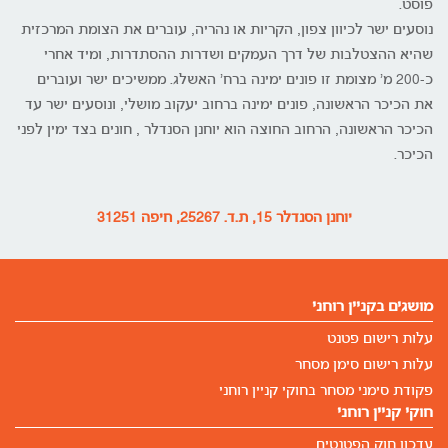
פוסט.
נוסעים ישר לכיוון צפון, הקריות או נהריה, עוברים את הצומת המרכזית
שהיא ההצטלבות של דרך העמקים ושדרות ההסתדרות, ומיד אחרי
כ-200 מ' מצומת זו פונים ימינה ברח' האשלג. ממשיכים ישר ועוברים
את הכיכר הראשונה, פונים ימינה ברחוב יעקוב מושלי, ונוסעים ישר עד
הכיכר הראשונה, הרחוב החוצה הוא יוחנן הסנדלר , חונים בצד ימין לפני
הכיכר.
יוחנן הסנדלר 15, ת.ד. 25267, חיפה 31251
מושגים בקניין רוחני
עלות רישום פטנט
עלות רישום סימן מסחר
פקודת סימני מסחר בחוקי קניין רוחני
חוקי קניין רוחני
עדכון חוק הפטנטים