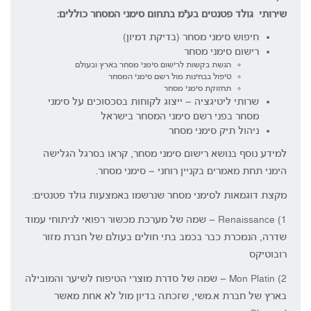
שירותי גולד פטנטים בע"מ בתחום סימני המסחר כוללים:
חיפוש סימני מסחר (בדיקת דמיון)
רישום סימני מסחר
הגשת בקשות לרישום סימני מסחר בארץ ובעולם
טיפול בבחינות מול רשם סימני המסחר
תחזוקת סימני מסחר
שרותי ליטיגציה – ייצוג לקוחות בסכסוכים על סימני
מסחר בפני רשם סימני המסחר בישראל
ניהול תיק סימני מסחר
למידע נוסף בנושא רישום סימני מסחר, קראו בסרגל הגלישה
הימני תחת מאמרים בקניין רוחני – סימני מסחר.
מקצת דוגמאות לסימני מסחר שנרשמו באמצעות גולד פטנטים:
1) Renaissance – שמה של מערכת מכשור רפואי לניתוחי עמוד
שדרה, הנמכרת כבר בכמב בתי חולים בעולם של חברת מזור
רובוטיקס
2) Mon Platin – שמה של סדרת מוצרי הטיפוח לשיער והמובילה
בארץ של חברת א.משי, שזכתה בדיון מול לא אחת מאשר