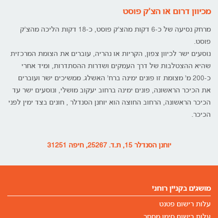
מכיוון דרום או הצ'ק פוסט
מרחק נסיעה של כ-6 דקות מהצ'ק פוסט, כ-18 דקות הליכה מהצ'ק
פוסט.
נוסעים ישר לכיוון צפון, הקריות או נהריה, עוברים את הצומת המרכזית
שהיא ההצטלבות של דרך העמקים ושדרות ההסתדרות, ומיד אחרי
כ-200 מ' מצומת זו פונים ימינה ברח' האשלג. ממשיכים ישר ועוברים
את הכיכר הראשונה, פונים ימינה ברחוב יעקוב מושלי, ונוסעים ישר עד
הכיכר הראשונה, הרחוב החוצה הוא יוחנן הסנדלר , חונים בצד ימין לפני
הכיכר.
יוחנן הסנדלר 15, ת.ד. 25267, חיפה 31251
מושגים בקניין רוחני
עלות רישום פטנט
עלות רישום סימן מסחר