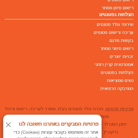
רישום פטנטים
רישום סימן מסחר
הצלחות בפטנטים
שירותי גולד פטנטים
עריכה ורישום פטנטים
בקשות מדגם
רישום סימני מסחר
זכויות יוצרים
אסטרטגית קניין רוחני
הצלחות בפטנטים
נשים ממציאות
המדבקה הרפואית
מדיניות פרטיות
. חברת גולד פטנטים בע"מ, משרד לעריכה, רישום וניהול
פטנטים, מדגמים וסימני מסחר בארץ ובעולם.
פרטיות המבקרים באתרנו חשובה לנו
יוחנן הסנדלר 15, ת.ד. 25267, חיפה 31251. טל': 04-8110007 •
ברקוביץ 4, מגדל המוזיאון, תל אביב טל': 03-6852226
אתר זה משתמש בקובצי עוגיות (Cookies) כדי