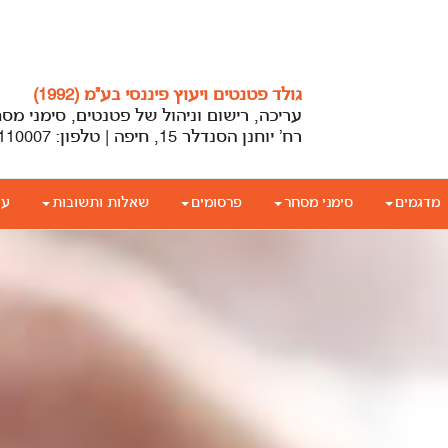
גולד פטנטים ויעוץ פיננסי בע”מ (1992)
עריכה, רישום וניהול של פטנטים, סימני מס
רח’ יוחנן הסנדלר 15, חיפה | טלפון: 04-8110007 | office@gold-patent.co.il | gold-patent.co.il
מדגמים
סימני מסחר
פרסומים
שאלות ותשובות
עד