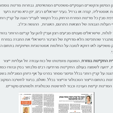
ן המימון והקשרים העסקיים-משפטיים המתאימים, נבחרות מדינות נוספו
ת אוסטרליה, קנדה או ברזיל. בעיני ישראלים רבים, יפן היא מדינת היעד
פת מבין כל מדינות המזרח הרחוק בכל הקשור לענייני הגנה על קניין רוחנ
 העלות הגבוהה של הוצאות התרגום, האגרות, ההגשה וכיו"ב.
גלות, שישראלים מעטים מביעים רצון ועניין להגן על קניינם הרוחני בהודו
 מתברר שהתפיסה הלא-מדויקת של הציבור הישראלי את החברה במזרח
 משפיעה לאו דווקא לטובה על החלטות אסטרטגיות ושיווקיות בתחום הקנ
.
ת החקיינות במזרח
, המונעת מזמינותו של כוח עבודה זול ועלויות ייצור
ת, ידועה לשמצה בעולם. החקיינות מרתיעה רבים מלבחור בסין ובהודו כמד
הגנה על קניין רוחני בכלל וסימני מסחר בפרט על אף היותן המובילות בשנ
נות בתחום הייצור הטכנולוגי והייצור בכלל. ואולם, בניגוד לחשיבה המקוב
המדינות קיימת הערכה וכבוד לחדשנות טכנולוגית ולמותגים מקוריים
.