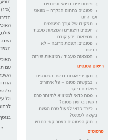
פיתוח ציוד רפואי ופטנטים
(%
פטנטים בתחום הבקרה – מוואט
ועד היום
חדירת
תפקידו של עורך הפטנטים
האוכל
יועצים חיצוניים והמצאות מעביד
אולם,
אמצאות וידע קודם
הצרכן
פטנטים: תפסת מרובה – לא
תמיד.
תפסת
המצאות מעביד / המצאות שירות
האוכל
רישום פטנטים
עם תיי
השפה 
תעריפי אגרות ברשם הפטנטים
בבקשות פטנט – על איחורים
הודו 
משלמים ביוקר
ממה כדאי לממציא להיזהר טרם
וכו'.
הגשת בקשת פטנט?
לרחובות
כיצד כדאי לפעול טרם הגשת
בקשה לפטנט?
בנוסף
חוק הפטנטים האמריקאי החדש
פרסומים