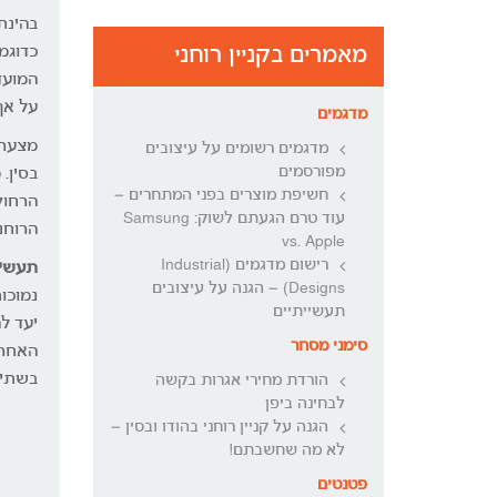
בהינת
מאמרים בקניין רוחני
כדוגמ
המועד
על אף
מדגמים
מצער ל
מדגמים רשומים על עיצובים
מפורסמים
בסין.
חשיפת מוצרים בפני המתחרים –
הרחוק
עוד טרם הגעתם לשוק: Samsung
הרוחני
vs. Apple
רישום מדגמים (Industrial
תעשיי
Designs) – הגנה על עיצובים
נמוכו
תעשייתיים
יעד ל
סימני מסחר
האחרו
בשתי 
הורדת מחירי אגרות בקשה
לבחינה ביפן
הגנה על קניין רוחני בהודו ובסין –
לא מה שחשבתם!
פטנטים