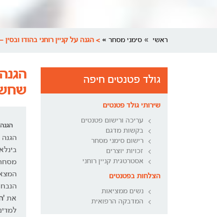
ראשי
סימני מסחר
> הגנה על קניין רוחני בהודו ובסי
הגנה 
גולד פטנטים חיפה
שחשב
שירותי גולד פטנטים
עריכה ורישום פטנטים
הגנה 
בקשות מדגם
הגנה 
רישום סימני מסחר
זכויות יוצרים
אסטרטגית קניין רוחני
מסחר.
המצאו
הצלחות בפטנטים
הנבחר
נשים ממציאות
את
'ה
המדבקה הרפואית
למדינ