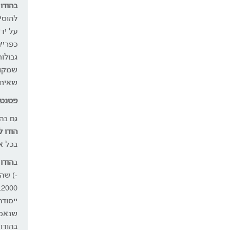
בהודו
י
להוסי
על יד
כפריי
גבולו
שמקור
שאינו
פטנטי
גם בה
הודו ל
בכל א
ב
הודו
-) שה
0
ייסוד
בהודו