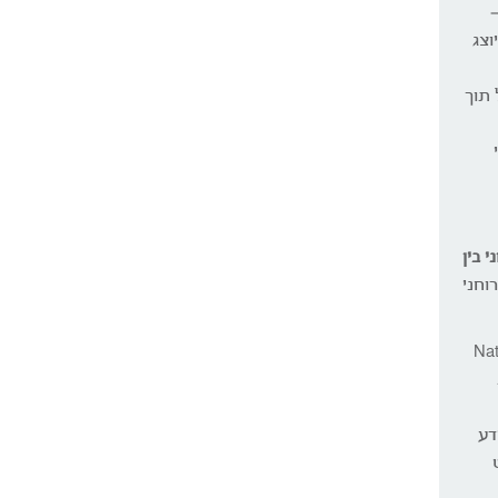
–
וצג
 תוך
 בין
וחני
Nation
דע
פטנט