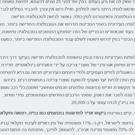
תופעה שאין לה אח ורע בעולם: בסין של לפני 25 שנים לדוגמא, לפחות מ
1) מהאוכלוסיה היתה גישה לטלפון, ואילו היום אין צורך להכביר במילים לגבי
 הטלפוניה והאינטרנט לסין כולה. באשר לגישה לטכנולוגיה חדישה:
וסיה העירונית בשתי המדינות תדרוש את הטכנולוגיה החדישה ביותר, תמ
 בעוד שבאזורים הכפריים של הודו יסתפקו התושבים בטכנולוגיה מיושנת,
 הכפרי בסין ידרוש וישמח לשלם עבור הטכנולוגיה החדישה ביותר, כמעט
וסיות העירוניות בהודו ובסין נחשפות לטכנולוגיה חדישה בעיקר דרך היכר
רים ושיווק אגרסיבי של מוצרי צריכה על ידי תאגידים בינלאומיים. חדירת
האנגלית לחיים העסקיים ולחיי היומיום העירוניים תרמה גם היא לחשיפה ז
וסין הפכו להיות יעד מועדף להשקת מוצרי צריכה בתחומים רבים, ביניהם
מיכשור תקשורת חדיש (כדוגמת טלפונים חכמים ומחשבי tablet),כ
על מנת לסבר את האוזן, מספר הרכבים החדשים המתווספים, מידי חודש,
 בייג'ין לבדה עומד על כ-20,000.
, קיים במדינות
ביקוש אדיר לחדשנות בתחומים כמו בנייה, רפואה וחקלא
בדומה לישראל, רק כ- 11% משטחיה של סין ראויים לעיבוד חקלאי (בניג
לכ-70% משטחי מדינת ארה"ב, לדוגמא). לפיכך, מתפתח בה תחום ההגנ