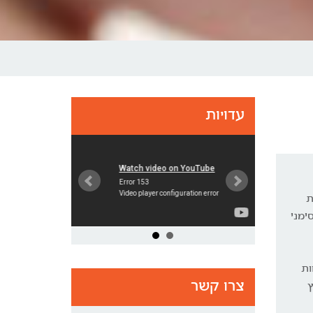
עדויות
ת
ריד לסימני
ות
צרו קשר
ץ