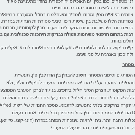
זני מטפחים. כמו בסין, גם האוכלוסייה הכפרית בהודו מתעניינת מאוד
ביישומים חקלאיים ובחומרי הדברה חדשניים.
צוותים רפואיים מסין ומהודו לומדים ומשתלמים בחו"ל. המערכת הרפואית
במדינות הללו משלבת בין שיטות ריפוי טבעי מסורתיות הנהוגות במזרח, ל
פרוצדורות, מיכשור ותרופות המקובלים במערב.
מבין לקוחותינו, חברות 
רבות בתחום הרפואי משתפות פעולה בבדיקות היתכנות טכנולוגית עם ב
חולים בהודו.
קיים ביקוש גם לטכנולוגיות בנייה אקולוגיות המתאימות לתנאי אקלים ק
ולחיסכון באנרגיה על פני שנים.
 מסחר
 המותגים וסימני המסחר,
חשוב להבחין בין הודו לבין סין
. תעשיית
םהסינית 'מונעת' על ידי הדרישה ממדינות המערב לחיקויים זולים, ולא
ות המקומית.
הצרכן הסיני
יזלזל בזיופים, בניגוד לצרכן המערבי הממוצע
 להציג חיקוי בתור 'הדבר האמיתי'. כמו כן, קיימת דרישה גוברת והולכת
למותגי יוקרה בהיקפים בלתי נתפשים: לדוגמא, מספר החנויות של רשת ed
Dunhill הבריטית הממוקמות בסין גדול ממספרן בכל מדינה אחרת בעולם.
לות רחבה יותר, ניתן לראות שנוכחות המותג במזרח (הונג-קונג, טייוואן,
ה, וכו') משמעותית יותר מזו שבעולם המערבי.