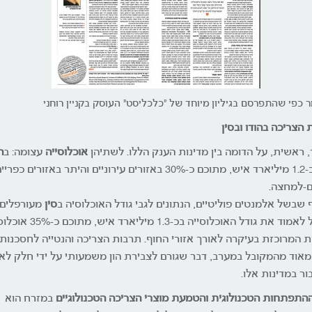
כפי שהתפרסם בגיליון מיוחד של "כלכליסט" העוסק בקניין רוחני
 הצריכה בהודו ובסין
, ראשית, על הדומה בין מדינות הענק הללו. לשתיהן
אוכלוסייה
עצומה: ב
ה
חיים כ-1.2 מיליארד איש, מתוכם כ-30% באזורים עירוניים והיתר באזורים כפ
ם-למחצה.
 שבשל אלמנטים פוליטיים, הנתונים לגבי גודל האוכלוסיה ב
סין
מעורפלים,
מקובל לאמוד את גודל האוכלוסייה בכ-1.3 מיליארד אי
ית המרוכזת בעיקרה לאורך אזורי החוף. תרבות הצריכה והנטייה לחסכנות
מאוד מהמקובל במערב, דבר שגורם לצבירת הון משמעותי על ידי חלק לא
ור במדינות אלו.
התפתחות הטכנולוגית והטמעת מוצרי הצריכה הטכנולוגיים
במזרח הוא