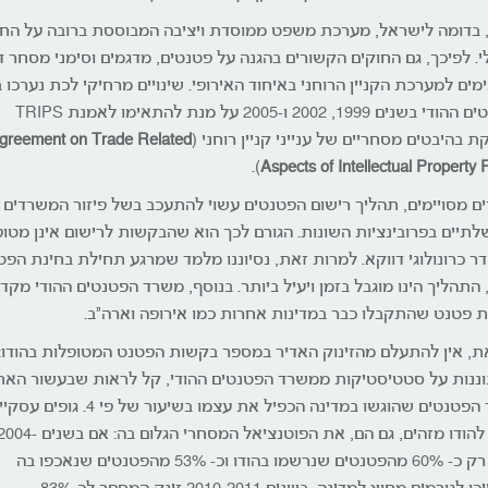
, בדומה לישראל, מערכת משפט ממוסדת ויציבה המבוססת ברובה על הח
י. לפיכך, גם החוקים הקשורים בהגנה על פטנטים, מדגמים וסימני מסחר ד
מים למערכת הקניין הרוחני באיחוד האירופי. שינויים מרחיקי לכת נערכו 
הפטנטים ההודי בשנים 1999, 2002 ו-2005 על מנת להתאימו לאמנת TRIPS
 בהיבטים מסחריים של ענייני קניין רוחני (
greement on Trade Related
).
Aspects of Intellectual Property 
ם מסויימים, תהליך רישום הפטנטים עשוי להתעכב בשל פיזור המשרדים
תיים בפרובינציות השונות. הגורם לכך הוא שהבקשות לרישום אינן מטו
דר כרונולוגי דווקא. למרות זאת, נסיוננו מלמד שמרגע תחילת בחינת הפט
, התהליך הינו מוגבל בזמן ויעיל ביותר. בנוסף, משרד הפטנטים ההודי מקד
 פטנט שהתקבלו כבר במדינות אחרות כמו אירופה וארה"ב.
ת, אין להתעלם מהזינוק האדיר במספר בקשות הפטנט המטופלות בהודו:
ננות על סטטיסטיקות ממשרד הפטנטים ההודי, קל לראות שבעשור האחר
מספר הפטנטים שהוגשו במדינה הכפיל את עצמו בשיעור של פי 4. גופי
מחוץ להודו מזהים, גם הם, את הפוטנציאל המסחרי הגלום בה: אם בשנים
2005 רק כ- 60% מהפטנטים שנרשמו בהודו וכ- 53% מהפטנטים שנאכפו בה