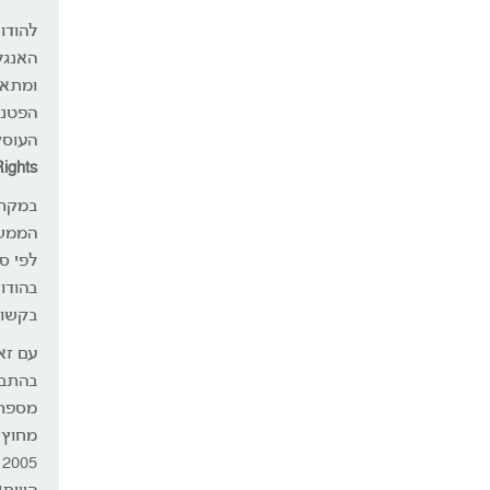
להודו
האנגל
ומתאי
העוסקת
Rights
במקרי
הממשל
לפי ס
בהודו
בקשות
עם זא
בהתבו