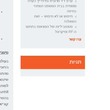
עו"פ ד"ר מרגנית גולדרייך כעדה
מומחית בבית המשפט המחוזי
בחיפה
חיפוש או לא חיפוש – זאת
השאלה!
פטנטביליות של המצאות בתחום
ה-RF ומיקרוגל
צרו קשר
סימני
תגיות
בעולם
הזיופי
מהתרב
שינסה
בהסתכ
קוריא