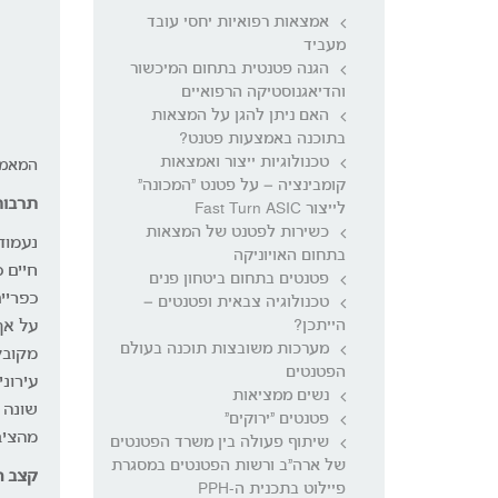
אמצאות רפואיות יחסי עובד
מעביד
הגנה פטנטית בתחום המיכשור
והדיאגנוסטיקה הרפואיים
האם ניתן להגן על המצאות
בתוכנה באמצעות פטנט?
טכנולוגיות ייצור ואמצאות
המאמר 
קומבינציה – על פטנט "המכונה"
תרבות
לייצור Fast Turn ASIC
כשירות לפטנט של המצאות
נעמוד
בתחום האויוניקה
פטנטים בתחום ביטחון פנים
כפריי
טכנולוגיה צבאית ופטנטים –
הייתכן?
על אף
מערכות משובצות תוכנה בעולם
הפטנטים
עירונ
נשים ממציאות
שונה 
פטנטים "ירוקים"
מהציב
שיתוף פעולה בין משרד הפטנטים
של ארה"ב ורשות הפטנטים במסגרת
קצב ה
פיילוט בתכנית ה-PPH