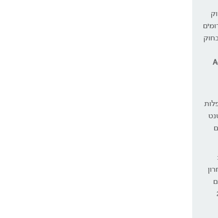
וק
ומים
בחוק
A
פלות
נט
ם
ון
ם עסקיים
 2004-