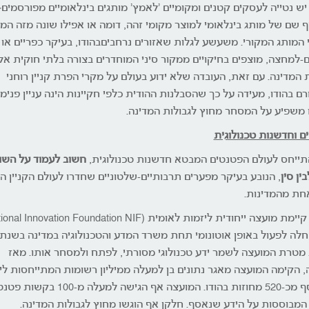
ש נטייה לעסקים קטנים ומקומיים 'לאמץ' מותגים בינלאומיים מפורסמים
ף שם של מותג בינלאומי למוצר מקומי זהה, דומה או אפילו שונה מזה המי
י המותג המקורי. משעשע לגלות שאזורים נרחביםבהודו, בעיקר כפריים או
ם-למחצה, מוצפים בחיקויים ממקור סיני המוחדרים בצורה בלתי חוקית אל
ת המדינה. עם זאת, העובדה שלא ידוע בעולם על מקרי הפרת קניין רוחני
ם בהודו, מעידה על כך שהסבלנות ההודית כלפי חקיינות הינה עניין פנימי
 משפיע על המסחר מחוץ לגבולות המדינה.
ם וחדשנות טכנולוגית
תייחס לעולם הפטנטים המבטא חדשנות טכנולוגית,
חשוב לעמוד על השוני
בין סין
, הנובע בעיקר מפערים תרבותיים-שלטוניים שחדרו לעולם הקניין הר
חת מהמדינות.
קיימת מועצה ייחודית ליזמות לאומית (al Innovation Foundation NIF
חלה לפעול באופן אוטונומי תחת משרד המדע והטכנולוגיה במדינה בשנת
200. מטרת המועצה לשמר ידע טכנולוגי מסורתי, לפתח ולמסחר אותו. מאז
ה, הקימה המועצה מאגר נתונים בן למעלה ממיליון רשומות המתייחסות לי
שנאסף מכ-520 מחוזות בהודו. המועצה אף הגישה למעלה מ-100 בקשות 
 המבוססות על הידע שנאסף. חלקן אף הוגשו מחוץ לגבולות המדינה.