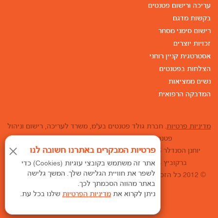
עריכה ורישום פטנטים
בקשות מדגם
רישום סימני מסחר
זכויות יוצרים
אסטרטגית קניין רוחני
הצלחות בפטנטים
נשים ממציאות
המדבקה הרפואית
מדיניות פרטיות
. חברת גולד פטנטים בע"מ, משרד לעריכה, רישום וניהול
פטנטים, מדגמים וסימני מסחר בארץ ובעולם.
פרטיות המבקרים באתרנו חשובה לנו
יוחנן הסנדלר 15, ת.ד. 25267, חיפה 31251. טל': 04-8110007 •
ברקוביץ 4, מגדל המוזיאון, תל אביב טל': 03-6852226
אתר זה משתמש בקובצי עוגיות (Cookies) כדי
לשפר את חוויית הגלישה שלך. המשך גלישה
© 2012 כל הזכויות שמורות - גולד פטנטים. האתר הוקם ע"י אטרקט
באתר מהווה הסכמתך לכך.
קידום אתרים.
ניתן לקרוא את
מדיניות הפרטיות
שלנו בכל עת.