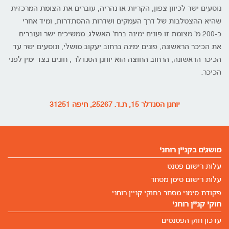
נוסעים ישר לכיוון צפון, הקריות או נהריה, עוברים את הצומת המרכזית
שהיא ההצטלבות של דרך העמקים ושדרות ההסתדרות, ומיד אחרי
כ-200 מ' מצומת זו פונים ימינה ברח' האשלג. ממשיכים ישר ועוברים
את הכיכר הראשונה, פונים ימינה ברחוב יעקוב מושלי, ונוסעים ישר עד
הכיכר הראשונה, הרחוב החוצה הוא יוחנן הסנדלר , חונים בצד ימין לפני
הכיכר.
יוחנן הסנדלר 15, ת.ד. 25267, חיפה 31251
מושגים בקניין רוחני
עלות רישום פטנט
עלות רישום סימן מסחר
פקודת סימני מסחר בחוקי קניין רוחני
חוקי קניין רוחני
עדכון חוק הפטנטים