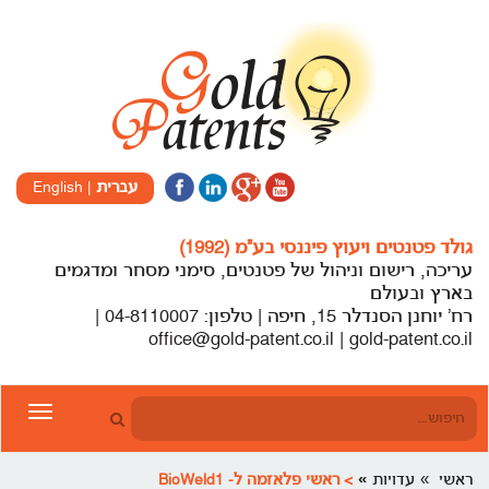
עברית
|
English
גולד פטנטים ויעוץ פיננסי בע”מ (1992)
עריכה, רישום וניהול של פטנטים, סימני מסחר ומדגמים
בארץ ובעולם
רח’ יוחנן הסנדלר 15, חיפה | טלפון: 04-8110007 |
office@gold-patent.co.il | gold-patent.co.il
Toggle
gation
ראשי
עדויות
> ראשי פלאזמה ל- BioWeld1