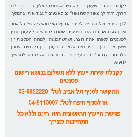
לקחת בחשבון שעורך דין פטנטים שמתנשא עליך כבר בתחילת
הדרך, יהיה לך מאוד קשה ואולי גם לא נעים לעבוד איתו בהמשך.
12) בסופו של דבר יש לסמוך גם על האינטואיציה של כל אחד
ואחד מכם. אם ההרגשה הפנימית אומרת לכם שזה לא עורך הדין
לפטנטים שאותו אתה רוצה, ושהשתכנעת (למרות המלצותיי )
שאין צורך בעורך פטנטים אלא רק בעורך דין פטנטים הימנע
מלחתום עם עו"ד כזה על ייפוי כח והסכם שכ"ט ויש להמשיך
לחפש.
לקבלת שיחת ייעוץ ללא תשלום בנושא רישום
פטנטים
התקשר לסניף תל אביב לטל': 03-6852226
או לסניף חיפה לטל':
04-8110007
פגישת הייעוץ הראשונית היא חינם וללא כל
התחייבות מצידך