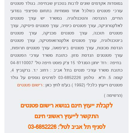
במוסדות אקדמים שונים לרבות בטכניון שבחיפה. בגולד פטנטים
עורכי פטנטים כשלכל אחד מומחיות בתחום ספיצפי במדעי
החיים, ההנדסה והטכנולוגיה. במשרד יש עורך פטנטים
לאלקטרוניקה, עורך פטנטים כימיה, עורך פטנטים פיסיקה, עורך
פטנטים תוכנה, עורך פטנטים מכניקה, עורך פטנטים
ביוטכנולוגיה, עורך פטנטים אלקטרואופטיקה, עורך פטנטים
הנדסת מכונות, עורך פטנטים ביורפואה, עורך פטנטים תרופות,
עורך פטנטנים הנדסת מזון. כתובת משרד עורכי הפטנטים
בחיפה : רח' יוחנן הסנדלר 15 צ'ק פוסט חיפה טל' 04-8110007
כתובת משרד עורכי פנטים בתל אביב : רחוב י.ד. ברקוביץ 4,
קומה 5. ת"א טלפון 03-6852226 לפרטים נוספים על גולד
פטנטים וייעוץ כלכלי (1992 ) בע"מ לחץ כאן :
רישום פטנטים
(הרשימה )
לקבלת ייעוץ חינם בנושא רישום פטנטים
התקשר לייעוץ ראשוני חינם
לסניף תל אביב לטל': 03-6852226