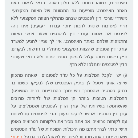
באינטרנט, כמוהו כחנות ללא חלון ראווה. כדאי לראות האם
באתר האינטרנט מופיעות גם התמונות של הצוות המקצועי.
משרדי עורכי דין לפטנטים שבהם מתחלף הצוות המקצועי ללא
הרף (מסיבות שונות לרבות יחסי עבודה רעועים) אינו נוהג
לפרסם את שמות עורכי דין לפטנטים ושאר אנשי הצוות
והתמונות שלהם באתר האינטרנט. אין לך עניין להגיע למשרד
עורכי דין פטנטים שהצוות המקצועי מתחלף בו חדשות לבקרים.
תיק רישום פטנט עלול להמשך מספר שנים ולא כדאי שעורכי
הדין לפטנטים יתחלפו ללא הרף.
9) יש לקבל המלצות על כל עו"ד לפטנטים שאתה מתכוון
שייצג אותך ויטפל לך בתיק הפטנטים שלך (בעיקר כשמדובר
בתיק פטנטים שהסתבך ויש צורך בהתדיינות בבית המשפט).
ההמלצות הטובות ביותר הן המלצות של לקוחות מרוצים
שהשתמשו בשירותיו של עורך הדין לפטנטים ושממליצים על
עורך דין פטנטים אפשר לבקש מעורך הדין לפטנטים גם לשוחח
עם לקוחות מרוצים אם אתה מכיר את הלקוחות המרוצים באופן
אישי כדאי לברר איתם מה היכולות המוכחות של עו"ד הפטנטים
שאת שירותיו אתה מתכוון לגייס. יש לשאול ולברר גם על
סיפורי