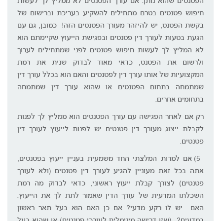
הפטנטים שהוא נותן. אם עורך הפטנטים לא ממליץ לך לעשות
חיפוש פטנטים בטרם מתחילים להשקיע בעריכת וברישום של
בקשת הפטנט, יש להיזהר מעורך הפטנטים הזה! כמובן, גם עם
הגעת בטעות לעורך דין פטנטים ובפגישת הייעוץ שקיימתם הוא
לא המליץ לך לעשות חיפוש פטנטים לפני שמתחילים לערוך
ולרשום את הפטנט, כדאי מאוד לבדוק שנית את רמת
המקצועיות של אותו עורך דין לפטנטים והאם הוא בכלל עורך דין
שמתמחה בתחום הפטנטים או שהוא עורך דין שמתמחה
בתחומים אחרים.
רק אם לאחר הפגישה עם עורך הפטנטים הוא ממליץ לך לפנות
לקבלת ייצוג מעורך דין פטנטים יש לפנות לייעוץ לעורך דין
פטנטים.
5) אם למרות המלצתי החד משמעית בעניין ייעוץ בפטנטים,
אתה בכל זאת מעוניין להגיע לעורך דין פטנטים (ולא לעורך
פטנטים) לצורך קבלת ייעוץ ראשוני, כדאי לבדוק מה רמת
השכלתו המדעית של עורך הדין שאמור לתת לך את הייעוץ.
האם יש לו רקע מדעי? אם כן האם הוא בעל תאר ראשון
במדעים? (שזו דרישה מינימלית לעורכי פטנטים) או שהוא בעל