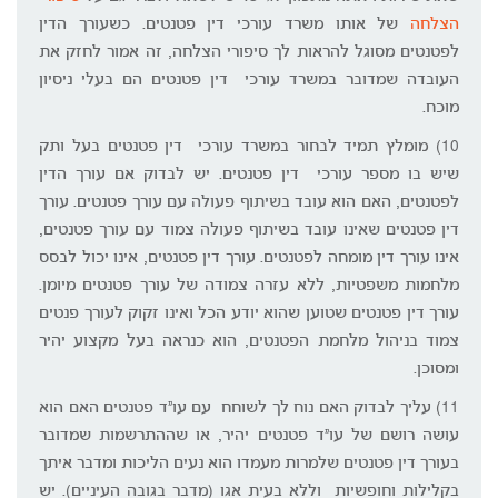
הצלחה
של אותו משרד עורכי דין פטנטים. כשעורך הדין
לפטנטים מסוגל להראות לך סיפורי הצלחה, זה אמור לחזק את
העובדה שמדובר במשרד עורכי דין פטנטים הם בעלי ניסיון
מוכח.
10) מומלץ תמיד לבחור במשרד עורכי דין פטנטים בעל ותק
שיש בו מספר עורכי דין פטנטים. יש לבדוק אם עורך הדין
לפטנטים, האם הוא עובד בשיתוף פעולה עם עורך פטנטים. עורך
דין פטנטים שאינו עובד בשיתוף פעולה צמוד עם עורך פטנטים,
אינו עורך דין מומחה לפטנטים. עורך דין פטנטים, אינו יכול לבסס
מלחמות משפטיות, ללא עזרה צמודה של עורך פטנטים מיומן.
עורך דין פטנטים שטוען שהוא יודע הכל ואינו זקוק לעורך פנטים
צמוד בניהול מלחמת הפטנטים, הוא כנראה בעל מקצוע יהיר
ומסוכן.
11) עליך לבדוק האם נוח לך לשוחח עם עו"ד פטנטים האם הוא
עושה רושם של עו"ד פטנטים יהיר, או שההתרשמות שמדובר
בעורך דין פטנטים שלמרות מעמדו הוא נעים הליכות ומדבר איתך
בקלילות וחופשיות וללא בעית אגו (מדבר בגובה העיניים). יש