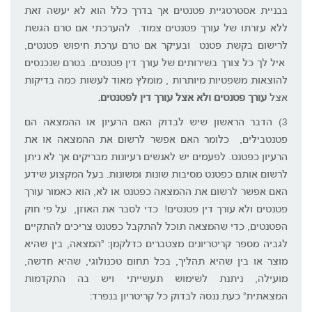
בבניית אסטרטגיית פטנטים אך בדרך כלל הוא לא יעשה זאת
ללא עזרתו של עורך פטנטים צמוד. להערכתי אם טרם הגשת
לרישום בקשת פטנט ובעיקר אם טרם ערכת חיפוש פטנטים,
איל לך כל צורך בשירותים של עורך דין פטנטים. בטרם שנכנסים
להוצאות משפטיות מיותרות , מומלץ מאוד לעשות כמה בדיקות
אצל
עורך פטנטים ולא אצל עורך דין לפטנטים.
3) הדבר הראשון שיש לבדוק האם הרעיון או ההמצאה הם
פטנטבילים, כלומר האם אפשר לרשום את ההמצאה או את
הרעיון כפטנט. לפעמים יש לאנשים רעיונות מבריקים אך לא ניתן
לרשום אותם כפטנט מסיבות שונות ומשונות. בעל המקצוע שידע
האם אפשר לרשום את ההמצאה כפטנט או לא, הוא כאמור עורך
פטנטים ולא עורך דין פטנטים! כדי לסבר את האוזן, על פי חוק
הפטנטים, כדי שהמצאה תוכל להתקבל כפטנט צריכים להתקיים
לגביה מספר קריטריונים מצטברים כדלקמן: "המצאה, בין שהיא
מוצר או בין שהיא תהליך, בכל תחום טכנולוגי, שהיא חדשה,
מועילה, ניתנת לשימוש תעשייתי ויש בה התקדמות
המצאתית" כעת ננסה לבדוק כל קריטריון בנפרד: