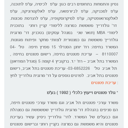
נסיון והתמחות בתחומים רבים כגון: עו"פ לכימיה, עו"פ לתוכנה,
עו"פ למכניקה, עו"פ לביורפואה, עו"פ לאלקטרוניקה, עו"פ
לאלקטרואופטיקה, עו"פ למיקרוסקופיה, עו"פ להנדסת מכונות.
דר' גולדרייך משמשת כמרצה ללימודי קניין רוחני בתוכנית
לימודי MBA (תואר שני במנהל עסקים) בטכניון. דר' מרגנית
גולדרייך משמשת גם כמנטורית לצוותי מחקר ופיתוח מגוונות.
המשרד בחיפה: רח' יוחנן הסנדלר 15 מפרץ חיפה טל' 04-
8110007 – עריכת פטנטים בחיפה, רישום פטנטים בחיפה ,
המשרד בתל אביב – רח' י.ד. ברקוביץ 4 קומה 5 (מגדל המוזיאון)
תל אביב טל' 03-6852226- עריכת פטנטים בתל אביב, רישום
פטנטים בתל אביב. לפרטים נוספים על דר' מרגנית גולדרייך לחץ
:
עריכת פטנטים
*
גולד פטנטים וייעוץ כלכלי ( 1992 ) בע"מ
משרד עורכי פטנטים תל אביב וגם משרד עורכי פטנטים חיפה,
הם סניפים בהנהלת דר' מרגנית גולדרייך שמשמשת גם כמנהלת
וגם כבעלים של המשרד. לדר' גולדרייך ניסיון עשיר בעריכת
פטנטים והיא משמשת גם כמרצה בקניין רוחני וברישום פטנטים