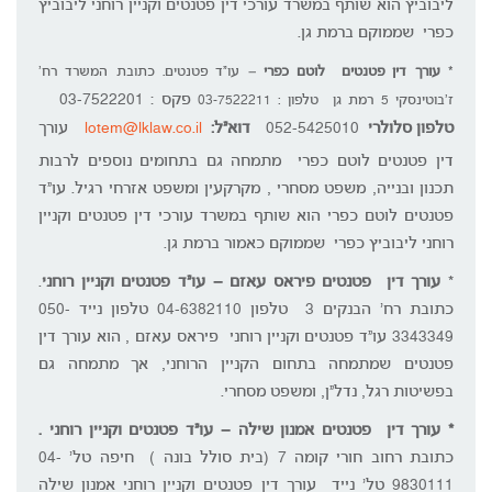
ליבוביץ הוא שותף במשרד עורכי דין פטנטים וקניין רוחני ליבוביץ
כפרי שממוקם ברמת גן.
*
עורך דין פטנטים לוטם כפרי
– עו"ד פטנטים. כתובת המשרד רח'
פקס : 03-7522201
ז'בוטינסקי 5 רמת גן טלפון : 03-7522211
טלפון סלולרי
052-5425010
דוא"ל:
lotem@lklaw.co.il
עורך
דין פטנטים לוטם כפרי מתמחה גם בתחומים נוספים לרבות
תכנון ובנייה, משפט מסחרי , מקרקעין ומשפט אזרחי רגיל. עו"ד
פטנטים לוטם כפרי הוא שותף במשרד עורכי דין פטנטים וקניין
רוחני ליבוביץ כפרי שממוקם כאמור ברמת גן.
*
עורך דין פטנטים פיראס עאזם – עו"ד פטנטים וקניין רוחני
.
כתובת רח' הבנקים 3 טלפון 04-6382110 טלפון נייד 050-
3343349 עו"ד פטנטים וקניין רוחני פיראס עאזם , הוא עורך דין
פטנטים שמתמחה בתחום הקניין הרוחני, אך מתמחה גם
בפשיטות רגל, נדל"ן, ומשפט מסחרי.
* עורך דין פטנטים אמנון שילה – עו"ד פטנטים וקניין רוחני .
כתובת רחוב חורי קומה 7 (בית סולל בונה ) חיפה טל' 04-
9830111 טל' נייד עורך דין פטנטים וקניין רוחני אמנון שילה