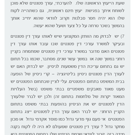
שעת הייעוץ הראשונה שלו. להערכתי, עורך פטנטים שלא מוכן
לשוחח איתך בפגישת יעוץ חינם ראשונית, גם כשתהייה לקוח
שלו הוא יהיה חסר סבלנות וקרוב לוודאי שהוא יחייב אותך
בהמשך בשכר טרחה על כל צעד ושעל שהוא יעשה.
7) יש לבדוק מה הוותק המקצועי שיש לאותו עורך דין פטנטים
ובעיקר למשרד עורכי דין פטנטים שבו עובד אותו עורך דין
פטנטים האם מדובר במשרד עורכי דין פטנטים שמתמחה בקניין
רוחני במשך שנה או במשך עשר שנים. מסתבר, שכמו בכל תחום
יש גם בתחום עריכת הדין משמעות לניסיון. יש לבדוק האם יש
לעורך הדין פטנטים ניסיון בליטיגציה – קרי ניסיון של הופעה
בבית המשפט בתחום הפטנטים. עלי לציין שבתחום הפטנטים יש
מעט מאוד מאבקים משפטיים בבתי משפט (בשל העלויות
המאוד יקרות של מלחמות בתחום זה) ולכן יש לברר שלעורך
הדין לפטנטים יש את הניסיון בהופעות בבתי משפט בתחום
הקניין הרוחני. יש לברר האם עורך הדין לפטנטים ייצג בתחום
הפטנטים אי פעם גוף מדעי גדול כמו מוסד אקדמי גדול או מכון
מחקר גדול ? עורך דין פטנטים שמעולם לא היה לו לקוח בקנה
מידה כזה, קרוב לוודאי שרמת הניסיון שלו בתחום הפטנטים היא