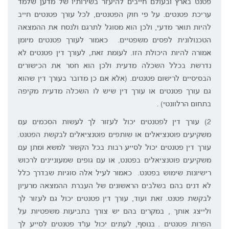
פטנט בארץ ובעולם חייבים להיעזר בשירותיו של מדען שלמד
עריכת פטנטים. על פי חוק הפטנטים, לכל עורך פטנטים חייב
להיות תואר מדעי, ולכן הוא מסוגל לתרגם ולנסח את ההמצאה
הטכנולונית לפסים משפטיים. כאמור לעורך פטנטים מיומן
אמורה להיות היכולת הזו. לעומת זאת, לעורך דין פטנטים לא
נדרשת בכלל השכלה מדעית ולכן הוא חסר את הכישורים
הבסיסיים לרישום פטנטים. (אלא אם כן מדובר בעורך דין שהוא
גם עורך פטנטים או עורך דין שיש לו השכלה מדעית מקיפה
בתחום הרלוונטי) .
2) עורך דין לפטנטים יכול לעזור לך לעשות הסכמים עם
משקיעים פוטנציאלים או שותפים פוטנציאלים לבקשת הפטנט.
עורך דין פטנטים יכול לסייע רבות בכל הקשור למשא ומתן עם
משקיעים פוטנציאלים בפטנט, או עם גופים שמעוניינים לרכוש
רישיונות שימוש בפטנט. כאמור לעיל אלה סוגיות שבדרך כלל
לא דנים בהם בשלבים הראשונים של העברת ההמצאה מרעיון
לבקשת פטנט. זאת ועוד, עורך דין פטנטים יכול גם לעזור לך
ולייצג אותך , במקרים בהם יש צורך בתביעות משפטיות על
הפרות פטנטים . בנוסף, לעתים יכול עו"ד פטנטים לסייע לך