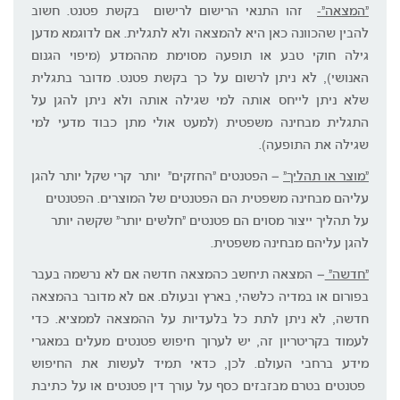
"המצאה"-
זהו התנאי הרישום לרישום בקשת פטנט. חשוב
להבין שהכוונה כאן היא להמצאה ולא לתגלית. אם לדוגמא מדען
גילה חוקי טבע או תופעה מסוימת מההמדע (מיפוי הגנום
האנושי), לא ניתן לרשום על כך בקשת פטנט. מדובר בתגלית
שלא ניתן לייחס אותה למי שגילה אותה ולא ניתן להגן על
התגלית מבחינה משפטית (למעט אולי מתן כבוד מדעי למי
שגילה את התופעה).
"מוצר או תהליך"
– הפטנטים "החזקים" יותר קרי שקל יותר להגן
עליהם מבחינה משפטית הם הפטנטים של המוצרים. הפטנטים
על תהליך ייצור מסוים הם פטנטים "חלשים יותר" שקשה יותר
להגן עליהם מבחינה משפטית.
"חדשה"
– המצאה תיחשב כהמצאה חדשה אם לא נרשמה בעבר
בפורום או במדיה כלשהי, בארץ ובעולם. אם לא מדובר בהמצאה
חדשה, לא ניתן לתת כל בלעדיות על ההמצאה לממציא. כדי
לעמוד בקריטריון זה, יש לערוך חיפוש פטנטים מעלים במאגרי
מידע ברחבי העולם. לכן, כדאי תמיד לעשות את החיפוש
פטנטים בטרם מבזבזים כסף על עורך דין פטנטים או על כתיבת