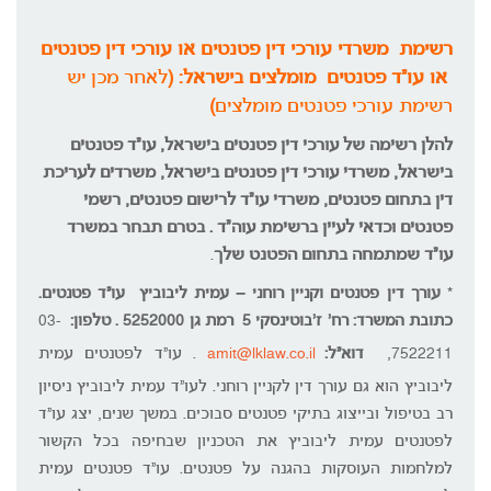
רשימת משרדי עורכי דין פטנטים או עורכי דין פטנטים
או עו"ד פטנטים מומלצים בישראל: (
לאחר מכן יש
רשימת עורכי פטנטים מומלצים
)
להלן רשימה של עורכי דין פטנטים בישראל, עו"ד פטנטים
בישראל, משרדי עורכי דין פטנטים בישראל, משרדים לעריכת
דין בתחום פטנטים, משרדי עו"ד לרישום פטנטים, רשמי
פטנטים וכדאי לעיין ברשימת עוה"ד . בטרם תבחר במשרד
עו"ד שמתמחה בתחום הפטנט שלך
.
*
עורך דין פטנטים וקניין רוחני – עמית ליבוביץ עו"ד פטנטים.
כתובת המשרד: רח' ז'בוטינסקי 5 רמת גן 5252000 .
טלפון:
03-
7522211,
דוא"ל:
amit@lklaw.co.il
. עו"ד לפטנטים עמית
ליבוביץ הוא גם עורך דין לקניין רוחני. לעו"ד עמית ליבוביץ ניסיון
רב בטיפול ובייצוג בתיקי פטנטים סבוכים. במשך שנים, יצג עו"ד
לפטנטים עמית ליבוביץ את הטכניון שבחיפה בכל הקשור
למלחמות העוסקות בהגנה על פטנטים. עו"ד פטנטים עמית