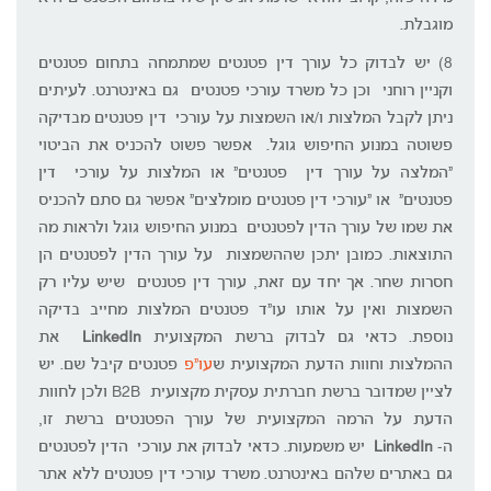
מוגבלת.
8) יש לבדוק כל עורך דין פטנטים שמתמחה בתחום פטנטים
וקניין רוחני וכן כל משרד עורכי פטנטים גם באינטרנט. לעיתים
ניתן לקבל המלצות ו/או השמצות על עורכי דין פטנטים מבדיקה
פשוטה במנוע החיפוש גוגל. אפשר פשוט להכניס את הביטוי
"המלצה על עורך דין פטנטים" או המלצות על עורכי דין
פטנטים" או "עורכי דין פטנטים מומלצים" אפשר גם סתם להכניס
את שמו של עורך הדין לפטנטים במנוע החיפוש גוגל ולראות מה
התוצאות. כמובן יתכן שההשמצות על עורך הדין לפטנטים הן
חסרות שחר. אך יחד עם זאת, עורך דין פטנטים שיש עליו רק
השמצות ואין על אותו עו"ד פטנטים המלצות מחייב בדיקה
נוספת. כדאי גם לבדוק ברשת המקצועית
LinkedIn
את
ההמלצות וחוות הדעת המקצועית ש
עו"פ
פטנטים קיבל שם. יש
לציין שמדובר ברשת חברתית עסקית מקצועית B2B ולכן לחוות
הדעת על הרמה המקצועית של עורך הפטנטים ברשת זו,
ה-
LinkedIn
יש משמעות. כדאי לבדוק את עורכי הדין לפטנטים
גם באתרים שלהם באינטרנט. משרד עורכי דין פטנטים ללא אתר