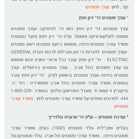
טף , לחץ:
עורך פטנטים
*
עורך פטנטים דר' ירון חפץ
עורך פטנטים דר' ירון חפץ הוא דר' לפיסיקה ועורך פטנטים
מומחה לאלקטרוניקה וחשמל. עו"פ דר' ירון חפץ פועל במסגרת
משרד עורכי פטנטים חיפה, משמש כיועץ פטנטים רשם פטנטים
ועורך פטנטים לחברות הי טק מובילות לרבות חברת GENERAL
ELECTRIC . דר' ירון חפץ עובד בכל איזורי הארץ והוא משמש
גם עורך פטנטים בתל אביב , עורך פטנטים בירושלים, עורך
פטנטים בחיפה ועורך פטנטים בראשון לציון. דר' ירון חפץ עובד
במסגרת משרד עורכי פטנטים בתל אביב שמשרדיה : רח' י.ד.
ברקוביץ 4 קומה 6 (מגדל המוזיאון) טלפון במשרד 1-800-229-
444 לפרטים נוספים על משרד עורכי פטנטים לחץ :
משרד עורכי
פטנטים
* עורכת פטנטים – עו"פ דר' מרגנית גולדרייך
בעלים ומנכ"לית גולד פטנטים (1992) בע"מ, משרד עורכי
פטנטים חיפה , משרד עורכי פטנטים תל אביב. גולד פטנטיםבעל