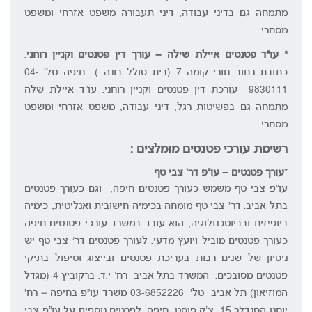
מתמחה גם בדיני עבודה, דיני תעבורה משפט אזרחי ומשפט
מסחרי.
* עו"ד פטנטים איילת שילה – עורך דין פטנטים וקניין רוחני
.
כתובת רחוב חורי קומה 7 (בית סולל בונה ) חיפה טל' 04-
9830111 עורכת דין פטנטים וקניין רוחני. עו"ד איילת שלה
מתמחה גם בפשיטות רגל, דיני עבודה, משפט אזרחי ומשפט
מסחרי.
רש
ימת עורכי פטנטים מומלצים :
*
עורך פטנטים – עו"פ דר' צבי טף
עו"פ צבי טף משמש כעורך פטנטים חיפה, וגם כעורך פטנטים
בתל אביב. דר' צבי טף מומחה בכימיה חישובית ואנליטית, כימיה
ביופיזית ובביוטכנולוגיה, הוא עובד במשרד עורכי פטנטים חיפה
כעורך פטנטים מוביל ויועץ מדעי. לעורך פטנטים דר' צבי טף יש
ניסיון של שנים רבות בעריכת פטנטים ובייצוג וטיפול בתיקי
פטנטים מסובכים. המשרד בתל אביב רח' י.ד. ברקוביץ 4 (מגדל
המוזיאון) תל אביב טל' 03-6852226 משרד עו"פ בחיפה – רח'
יוחנן הסנדלר 15, צ'ק פוסט, חיפה. לפרטים נוספים על עו"פ צבי