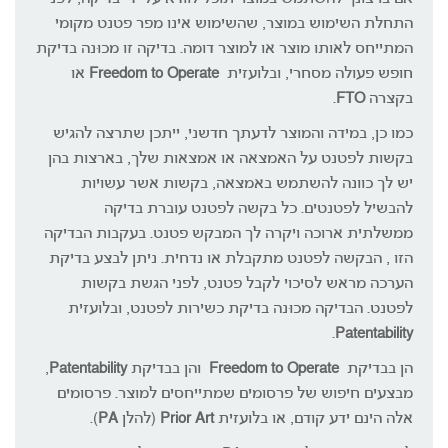
התחלת השימוש במוצר, שהשימוש אינו מפר פטנט מקומי
המתייחס לאותו מוצר או למוצר דומה. בדיקה זו מכוּנה בדיקת
חופש פעולה מסחרי, ובלועזית
Freedom to Operate
או
בקצרה
FTO
.
כמו כן, במידה והמוצר לדעתך חדשני, ייתכן שתרצה להגיש
בקשות לפטנט על האמצאה או אמצאות שלך, בארצות בהן
יש לך כוונה להשתמש באמצאה, בקשות אשר עשויות
להבשיל לפטנטים. כל בקשה לפטנט עוברת בדיקה
ממשלתית ארוכה ויקרה לך המבקש פטנט. בעקבות הבדיקה
הזו , הבקשה לפטנט מתקבלת או נדחית. ניתן לבצע בדיקת
הערכה מראש לסיכוי לקבל פטנט, לפני הגשת בקשות
לפטנט. הבדיקה מכוּנה בדיקת כשירות לפטנט, ובלועזית
.
Patentability
הן בבדיקת
Freedom to Operate
והן בבדיקת
Patentability
,
מבצעים חיפוש של פרסומים שמתייחסים למוצר. פרסומים
אלה הינם ידע קודם, או בלועזית
Prior Art
(להלן
PA
).