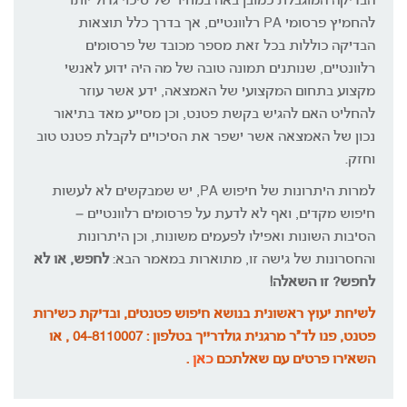
הבדיקה המוגבלת כמובן באה במחיר של סיכוי גדול יותר
להחמיץ פרסומי PA רלוונטיים, אך בדרך כלל תוצאות
הבדיקה כוללות בכל זאת מספר מכובד של פרסומים
רלוונטיים, שנותנים תמונה טובה של מה היה ידוע לאנשי
מקצוע בתחום המקצועי של האמצאה, ידע אשר עוזר
להחליט האם להגיש בקשת פטנט, וכן מסייע מאד בתיאור
נכון של האמצאה אשר ישפר את הסיכויים לקבלת פטנט טוב
וחזק.
למרות היתרונות של חיפוש PA, יש שמבקשים לא לעשות
חיפוש מקדים, ואף לא לדעת על פרסומים רלוונטיים –
הסיבות השונות ואפילו לפעמים משונות, וכן היתרונות
והחסרונות של גישה זו, מתוארות במאמר הבא:
לחפש, או לא
לחפש? זו השאלה!
לשיחת יעוץ ראשונית בנושא חיפוש פטנטים, ובדיקת כשירות
פטנט, פנו לד"ר מרגנית גולדרייך בטלפון : 04-8110007 , או
השאירו פרטים עם שאלתכם
כאן
.