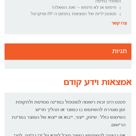
המחוזי בחיפה
חיפוש או לא חיפוש – זאת השאלה!
פטנטביליות של המצאות בתחום ה-RF ומיקרוגל
צרו קשר
תגיות
אמצאות וידע קודם
פטנט הינו זכות רשומה למונופול במדינה מסוימת ולתקופת
זמן מוגדרת להשתמש בו כמוצר או תהליך חדיש.
השימוש כולל : שיווק, ייצור, ייבוא או ייצוא של המוצר במדינת
הרישום.
אם ברצונך להשתמש במוצר תוכל לוודא על ידי בדיקה, לפני