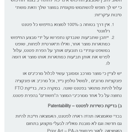
חשוב להבין שמבצע החיפוש אינו יכול להתחייב בגמר החיפוש
כי יש לך חופש להשתמש מקומית במוצר שלך וזאת משתי
סיבות עיקריות:
אין דרך בטוחה ב-100% למצוא בחיפוש כל פטנט
רלוונטי
ייתכן שתביעות שנבדקו נתפרשו על ידי מבצע החיפוש
כמתארות מוצר אחר, ואילו תיאורטית לפחות, שופט
במשפט עתידי בו תובעים אותך על הפרת פטנט, עלול
לפרש את אותן תביעות כמתארות אותו מוצר או דומה
לו.
יש לציין כי מוצר מורכב ומסובך עשוי לכלול מרכיבים או
פונקציות מרובים , למשל טלפון נייד, וכל מרכיב או פונקציה
עלול להיות מתואר בפטנט שונה. במקרה כזה, בדיקת FTO
נחוצה על כל אחד ממרכיבי המוצר ה"חשודים" בהפרת פטנט.
ב) בדיקת כשירות לפטנט – Patentability
בכדי שאמצאה תהיה ראויה לפטנט, האמצאה חייבת להיות
גם חדשה וגם לא מובנת מאליה לבעלי מקצוע בתחום
האמצאה, לאור פרסומי ה-Prior Art – PA.