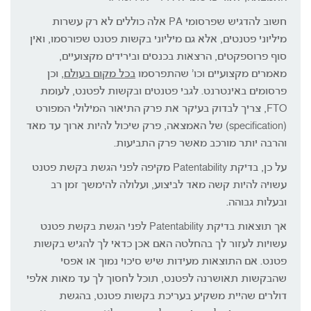
חשוב להדגיש שפרסומי PA אלה כוללים לא רק עשרות
מיליוני פטנטים, אלא גם מיליוני בקשות פטנט שפורסמו, ואין
סוף פרוספקטים, הרצאות בכנסים ובירידים מקצועיים,
מאמרים מקצועיים וכו' שהתפרסמו
בכל מקום בעולם
, וכן
פרסומים באינטרנט. לגבי פטנטים ובקשות לפטנט, לעומת
FTO, צריך לבדוק בעיקר את פרק התיאור המילולי המפורט
(specification) של האמצאה, פרק שיכול להיות ארוך עד מאד
והרבה יותר מורכב מאשר פרק התביעות.
על כן, בדיקת Patentability מקיפה לפני הגשת בקשת פטנט
עשויה להיות קשה מאד לביצוע, ועלולה להימשך זמן רב
ובעלות גבוהה.
אך תוצאות בדיקת Patentability לפני הגשת בקשת פטנט
עשויות לעזור לך בהחלטה האם אכן כדאי לך להגיש בקשות
פטנט. אם התוצאות מעידות שיש סיכוי נמוך או אפסי
שהבקשות תאושרנה לפטנט, תוכל לחסוך לך עד מאות אלפי
דולרים שהיית משקיע בעריכת בקשות פטנט, בהגשת