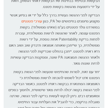
הבקשות ובטיפול בבחינות של הבקשות לאחר הגשתן, וזאת
על ידי הימנעות מהגשת בקשות פטנט.
הבדיקה לפני ההגשה נעשית בדרך כלל על ידי או בסיוע אנשי
מקצוע מיומנים בחיפושים של PA, כגון
עורכי פטנטים
במשרדנו גולד פטנטים בע"מ (שאינו ממשלתי). בקשת
הפטנט עצמה, לאחר שהוגשה לרשות ממשלתית, עוברת
לפחות בדיקת Patentability אחת נוספת, על ידי רשות
ממשלתית, כך שייתכן שאותה אמצאה תיבדק שוב ושוב האם
היא ראויה לפטנט. ייתכן בהחלט שבדיקות לפני ההגשה
ולאחר ההגשה תמצאנה PA שונה, ומסקנות הבדיקה עשויות
להיות שונות מאד.
יחד עם זאת, למרות שהחיפוש שנעשה לפני הגשת בקשת
הפטנט אינו יכול לשמש להוכחה לרשות ממשלתית כי
האמצאה המתוארת בבקשה ראויה לפטנט, כאמור הבדיקה
לפני הגשת בקשה יכולה להיות מאד שימושית, ולחסוך כספים
ומאמצים רבים. ניתן לבקש לעשות בדיקה לפני הגשה, שהינה
מוגבלת בהיקפה, כדי להגביל את העלויות עבור החיפוש.