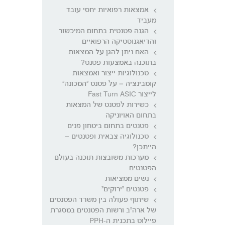
אמצאות רפואיות יחסי עובד
מעביד
הגנה פטנטית בתחום המיכשור
והדיאגנוסטיקה הרפואיים
האם ניתן להגן על המצאות
בתוכנה באמצעות פטנט?
טכנולוגיות ייצור ואמצאות
קומבינציה – על פטנט "המכונה"
לייצור Fast Turn ASIC
כשירות לפטנט של המצאות
בתחום האויוניקה
פטנטים בתחום ביטחון פנים
טכנולוגיה צבאית ופטנטים –
הייתכן?
מערכות משובצות תוכנה בעולם
הפטנטים
נשים ממציאות
פטנטים "ירוקים"
שיתוף פעולה בין משרד הפטנטים
של ארה"ב ורשות הפטנטים במסגרת
פיילוט בתכנית ה-PPH