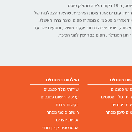
ו נהריה, עוברים את הצומת המרכזית שהיא ההצטלבות של
דרך העמקים ושדרות ההסתדרות, ומיד אחרי כ-200 מ' מצומת זו פונים ימינה ברח' האשלג.
ונה, פונים ימינה ברחוב יעקוב מושלי, ונוסעים ישר עד
חנן הסנדלר , חונים בצד ימין לפני הכיכר.
שום פטנטים
הצלחות בפטנטים
פוש פטנטים
שירותי גולד פטנטים
ותי גולד פטנטים
עריכה ורישום פטנטים
שום פטנטים
בקשות מדגם
ום סימן מסחר
רישום סימני מסחר
זכויות יוצרים
אסטרטגית קניין רוחני