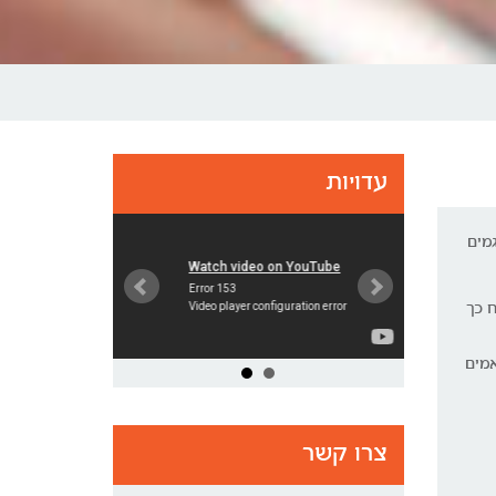
עדויות
גמים
ח כך
אמים
צרו קשר