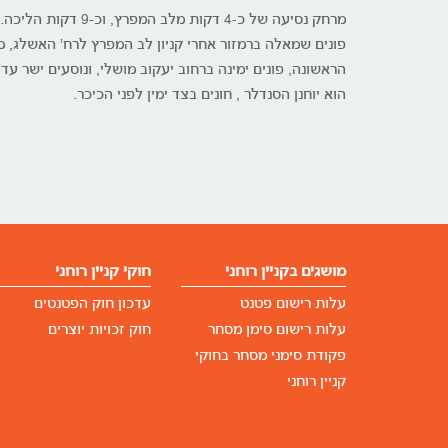
מרחק נסיעה של כ-4 דקות מלב המפרץ, וכ-9 דקות הליכה.
פונים שמאלה ברמזור אחרי קניון לב המפרץ לרח' האשלג, מ
הראשונה, פונים ימינה ברחוב יעקוב מושלי, ונוסעים ישר ע
הוא יוחנן הסנדלר , חונים בצד ימין לפני הכיכר.
מושגים בקניין רוחני
חוקי קניין רוחני
עלות רישום פטנט
עדכון חוק הפטנטים
עלות רישום סימן מסחר
חוק זכויות יוצרים
פקודת סימני מסחר בחוקי
קניין רוחני