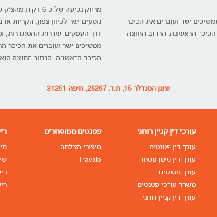
מרחק נסיעה של כ-6 דקות מהצ'ק פוסט, כ-18 דקות הליכה מהצ'ק פוסט.
משיכים ישר ועוברים את הכיכר
נוסעים ישר לכיוון צפון, הקריות א
ד הכיכר הראשונה, הרחוב החוצה
ממשיכים ישר ועוברים את הכיכר הראש
הכיכר הראשונה, הרחוב החוצה הוא יו
יוחנן הסנדלר 15, ת.ד. 25267, חיפה 31251
עורכי דין קניין רוחני
פטנטים ממוסחרים
רי
עורך דין פטנטים
סיפורי הצלחה
חי
עורך דין סימן מסחר
Travalo
שיר
עורך פטנטים
רי
משרד עורכי פטנטים
ריש
עורך דין קניין רוחני