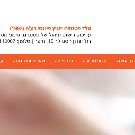
גולד פטנטים ויעוץ פיננסי בע”מ (1992)
עריכה, רישום וניהול של פטנטים, סימני מס
רח’ יוחנן הסנדלר 15, חיפה | טלפון: 04-8110007 | office@gold-patent.co.il | gold-patent.co.il
מדגמים
סימני מסחר
פרסומים
שאלות ותשובות
עד