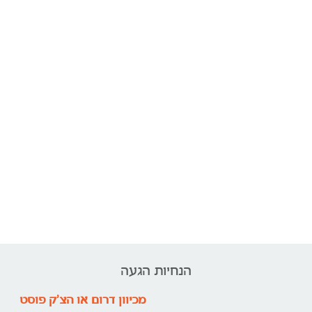
הנחיות הגעה
מכיוון דרום או הצ'ק פוסט