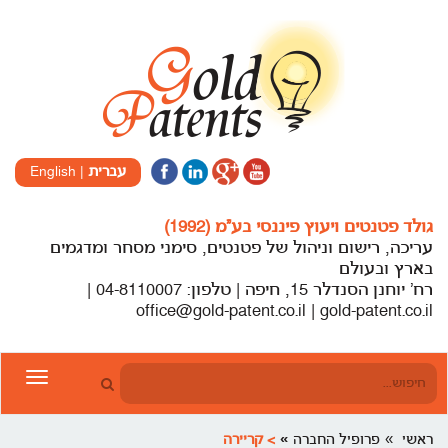
עברית
|
English
גולד פטנטים ויעוץ פיננסי בע”מ (1992)
עריכה, רישום וניהול של פטנטים, סימני מסחר ומדגמים
בארץ ובעולם
רח’ יוחנן הסנדלר 15, חיפה | טלפון: 04-8110007 |
office@gold-patent.co.il | gold-patent.co.il
Toggle
gation
ראשי
פרופיל החברה
> קריירה