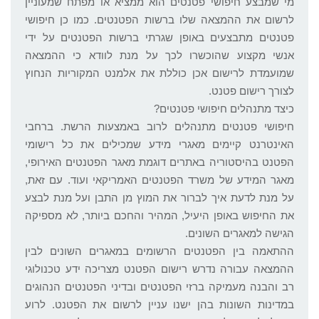
מי שמבצע חיפושי פטנטים הוא ממציא או מפתח שמעוניין
לרשום את ההמצאה שלו ברשות הפטנטים. כמו כן חיפושי
פטנטים מתבצעים באופן שגרתי ברשות הפטנטים על ידי
אנשי מקצוע שהוכשרו לכך על מנת לוודא כי ההמצאה
שמועמדת לרישום אכן כוללת את אלמנט המקוריות הנחוץ
לצורך רישום פטנט.
כיצד מתנהלים חיפושי פטנטים?
חיפושי פטנטים מתנהלים לרוב באמצעות הרשת. ברחבי
האינטרנט קיימים מאגרי מידע שמכילים את כל רישומי
הפטנט בהיסטוריה באתרים דוגמת מאגר הפטנטים האירופי,
מאגר המידע של משרד הפטנטים האמריקאי ועוד. עם זאת,
על מנת לדעת איך לברור את המוץ מן התבן ועל מנת לבצע
את החיפוש באופן היעיל, המהיר והחכם ביותר, לא מספיקה
הגישה למאגרים השונים.
ההתאמה בין הפטנטים הרשומים במאגרים השונים לבין
ההמצאה עבורה נדרש רישום הפטנט מצריכה ידע טכנולוגי
רב והבנה מעמיקה ברזי הפטנטים ובדיני הפטנטים הנהוגים
במדינות השונות בהן ישנו עניין לרשום את הפטנט. לרוע