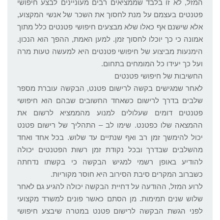
המזל, לא זו בלבד שממציאים רבים מעוניינים לבצע חיפושי
פטנטים בעצמם על מנת לחסוך את השכר של אנשי המקצוע,
אלא שישנם אף כאלו שלא מבצעים חיפושי פטנטים כלל מתוך
אמונה כי כך יוכלו לחסוך זמן. למען האמת, ההפך הוא הנכון.
הימנעות מביצוע של חיפושי פטנטים היא למעשה טעות מרה
ועל כך יעידו כל המומחים בתחום.
החשיבות של חיפושי פטנטים
לאחר שמגישים בקשה לרישום פטנט, הבקשה עוברת מספר
שלבים בדרך לרישום כשאחד החשובים שבהם הוא חיפושי
פטנטים דומים שעלולים למנוע מהממציא לרשום את
ההמצאה שלו כפטנט. שימו לב – התהליך של רישום פטנט
יכול להימשך זמן רב ואף שנתיים עד שלוש. בכל אחד ואחד
מהשלבים שבדרך ובכל נקודת זמן רשות הפטנטים יכולה
להודיע באופן רשמי למגיש הבקשה כי בקשתו נדחתה
כשברוב המקרים סיבת הסירוב היא חוסר מקוריות.
לרוע המזל, ההודעה על דחיית הבקשה יכולה להגיע גם לאחר
שלוש שנים תמימות. מן הסתם כאשר פונים למשרד מקצועי
לפני הגשת הבקשה לרישום פטנט במטרה שיבצע חיפושי